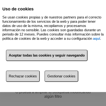
Select Language
▼
Uso de cookies
669820348
Se usan cookies propias y de nuestros partners para el correcto
funcionamiento de los servicios de la web y para poder tener
datos de uso de la misma, recopilamos y procesamos
información no sensible. Las cookies son guardadas durante un
periodo de 12 meses. Puedes consultar más información sobre la
política de cookies de la web y acceder a su configuración
aquí
.
Filtros
más reciente
Aceptar todas las cookies y seguir navegando
más reciente
Menos reciente
No hay nada por aquí :)
Rechazar cookies
Gestionar cookies
Baratos
Volver a buscar
Caros
O prueba a ampliar tu búsqueda modificando
Pequeños
algún filtro
Grandes