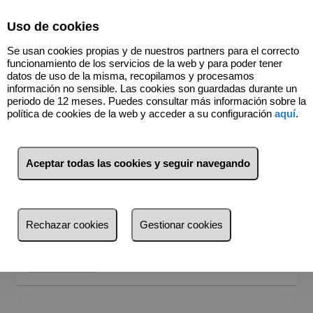
Select Language
▼
Uso de cookies
669820348
Se usan cookies propias y de nuestros partners para el correcto
funcionamiento de los servicios de la web y para poder tener
datos de uso de la misma, recopilamos y procesamos
información no sensible. Las cookies son guardadas durante un
periodo de 12 meses. Puedes consultar más información sobre la
política de cookies de la web y acceder a su configuración
aquí
.
BUSCADOR
Inmuebles en venta
Aceptar todas las cookies y seguir navegando
¿Dónde quieres buscar?
Provincia
Rechazar cookies
Gestionar cookies
Provincia
Busca por referencia, precio, tipo...
Alicante (1)
Buscar
Madrid (1)