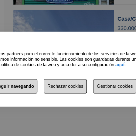
Ubicado 
aproxima
diáfano,
distribu
330.00
Dispone 
EXCLUSIVO BUNGALOW CON VISTAS AL MAR EN
como zo
CALAS 
os partners para el correcto funcionamiento de los servicios de la w
altura s
amos información no sensible. Las cookies son guardadas durante u
resulta 
Se vende
política de cookies de la web y acceder a su configuración
aquí
.
de las 
3 Do
La zona 
Pola: Ca
excelent
privileg
seguir navegando
Rechazar cookies
Gestionar cookies
supermer
excelen
y todo ti
y flujo 
La vivie
urbaniza
La últim
la Aveni
funciona
unos 150
idoneida
Santiago