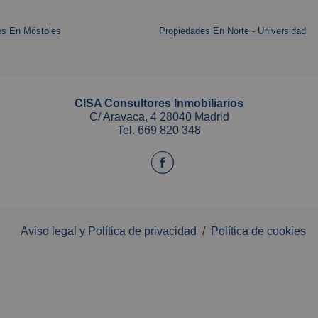
consolid
paseo ma
es En Móstoles
Propiedades En Norte - Universidad
su calid
Una exc
todos lo
como par
disfruta
El precio
impuesto
Además,
CISA Consultores Inmobiliarios
C/ Aravaca, 4 28040 Madrid
sobre el
metros d
Tel.
669 820 348
intermed
encontr
restaura
Para más
andando
Cisa Lo
�.
La vivie
Aviso legal y Política de privacidad
/
Política de cookies
PLANTA
Acogedor
clima me
gran coc