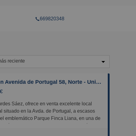
669820348
ás reciente
ás reciente
Local en Avenida de Portugal 58, Norte - Universidad, Móstoles
enos reciente
 €
aratos
aros
l situado en la Avda. de Portugal, a escasos
equeños
el emblemático Parque Finca Liana, en una de
s más consolidadas y comerciales de Móstoles.
randes