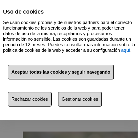
Select Language
▼
Uso de cookies
669820348
Se usan cookies propias y de nuestros partners para el correcto
funcionamiento de los servicios de la web y para poder tener
datos de uso de la misma, recopilamos y procesamos
información no sensible. Las cookies son guardadas durante un
Reformas
periodo de 12 meses. Puedes consultar más información sobre la
política de cookies de la web y acceder a su configuración
aquí
.
.
Cisa Consultores cuenta con un equipo de
Aceptar todas las cookies y seguir navegando
profesionales con formación técnica y de diseño de
interiores, que le asesoran en todo tipo de proyectos y
diseño de interiores para hacer de su casa lo que
siempre ha soñado.
Rechazar cookies
Gestionar cookies
Infórmese sin compromiso.